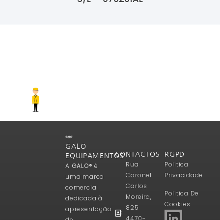
Ler Mais
GALO
CONTACTOS
RGPD
EQUIPAMENTOS
Rua
Politica
A
GALO®
é
Coronel
Privacidade
uma marca
Carlos
comercial
Politica De
Moreira,
dedicada à
Cookies
825
apresentação
4470-
de