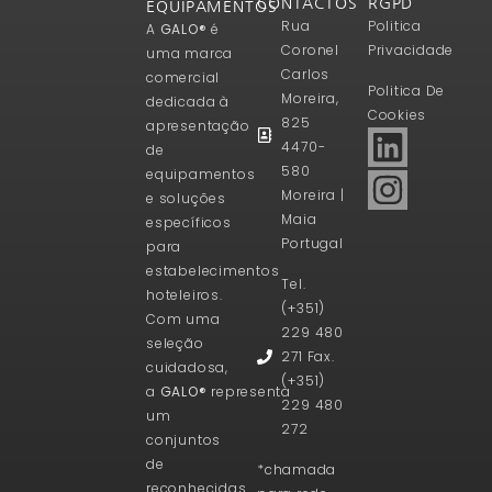
CONTACTOS
RGPD
EQUIPAMENTOS
Rua
Politica
A
GALO®
é
Coronel
Privacidade
uma marca
Carlos
comercial
Politica De
Moreira,
dedicada à
Cookies
825
apresentação
4470-
de
580
equipamentos
Moreira |
e soluções
Maia
específicos
Portugal
para
estabelecimentos
Tel.
hoteleiros.
(+351)
Com uma
229 480
seleção
271 Fax.
cuidadosa,
(+351)
a
GALO®
representa
229 480
um
272
conjuntos
de
*chamada
reconhecidas