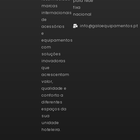
para rede
marcas
fixa
internacionais
nacional
de
info@galoequipamentos.pt
acessórios
e
equipamentos
com
soluções
inovadoras
que
acrescentam
valor,
qualidade e
conforto a
diferentes
espaços da
sua
unidade
hoteleira.