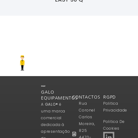
Ler Mais
GALO
CONTACTOS
RGPD
EQUIPAMENTOS
Rua
Politica
A
GALO®
é
Coronel
Privacidade
uma marca
Carlos
comercial
Politica De
Moreira,
dedicada à
Cookies
825
apresentação
4470-