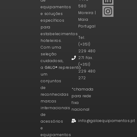
de
580
equipamentos
Moreira |
e soluções
Maia
específicos
Portugal
para
estabelecimentos
Tel.
hoteleiros.
(+351)
Com uma
229 480
seleção
271 Fax.
cuidadosa,
(+351)
a
GALO®
representa
229 480
um
272
conjuntos
de
*chamada
reconhecidas
para rede
marcas
fixa
internacionais
nacional
de
info@galoequipamentos.pt
acessórios
e
equipamentos