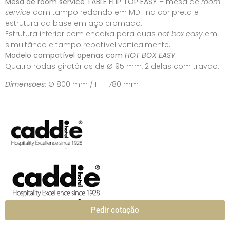
Mesa de room service TABLE FLIP TOP EASY
– mesa de
room
service
com tampo redondo em MDF na cor preta e
estrutura da base em aço cromado.
Estrutura inferior com encaixa para duas
hot box easy
em
simultâneo e tampo rebatível verticalmente.
Modelo compatível apenas com
HOT BOX EASY
.
Quatro rodas giratórias de Ø 95 mm, 2 delas com travão.
Dimensões:
Ø 800 mm / H – 780 mm
Pedir cotação