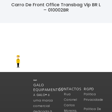
Carro De Front Office Transbag Vip BR L
– 010002BR
Ler Mais
GALO
CONTACTOS
RGPD
EQUIPAMENTOS
Rua
Politica
A
GALO®
é
Coronel
Privacidade
uma marca
Carlos
comercial
Politica De
Moreira,
dedicada à