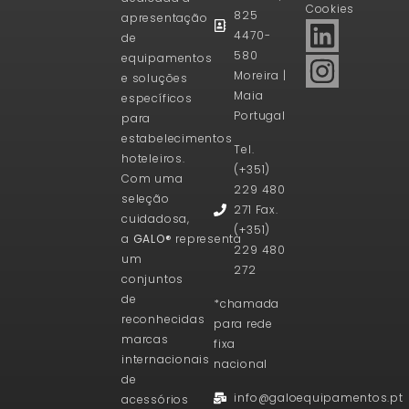
Cookies
825
apresentação
4470-
de
580
equipamentos
Moreira |
e soluções
Maia
específicos
Portugal
para
estabelecimentos
Tel.
hoteleiros.
(+351)
Com uma
229 480
seleção
271 Fax.
cuidadosa,
(+351)
a
GALO®
representa
229 480
um
272
conjuntos
de
*chamada
reconhecidas
para rede
marcas
fixa
internacionais
nacional
de
info@galoequipamentos.pt
acessórios