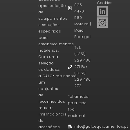
Cookies
825
apresentação
4470-
de
580
equipamentos
Moreira |
e soluções
Maia
específicos
Portugal
para
estabelecimentos
Tel.
hoteleiros.
(+351)
Com uma
229 480
seleção
271 Fax.
cuidadosa,
(+351)
a
GALO®
representa
229 480
um
272
conjuntos
de
*chamada
reconhecidas
para rede
marcas
fixa
internacionais
nacional
de
info@galoequipamentos.pt
acessórios