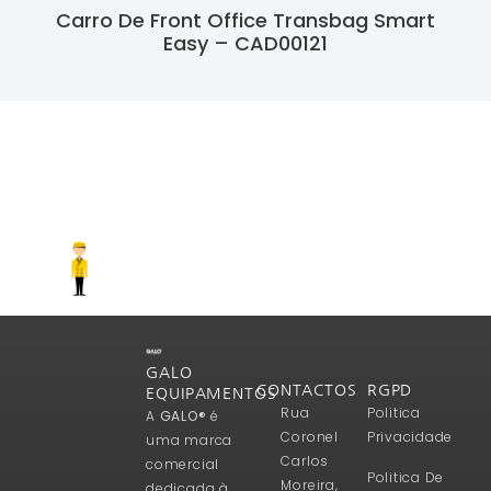
Carro De Front Office Transbag Smart
Easy – CAD00121
Ler Mais
GALO
CONTACTOS
RGPD
EQUIPAMENTOS
Rua
Politica
A
GALO®
é
Coronel
Privacidade
uma marca
Carlos
comercial
Politica De
Moreira,
dedicada à