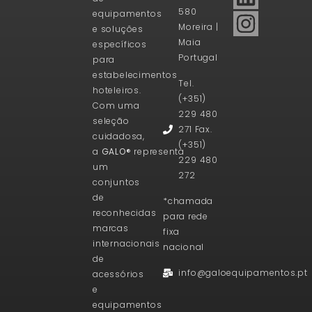
580
equipamentos
Moreira |
e soluções
Maia
específicos
Portugal
para
estabelecimentos
Tel.
hoteleiros.
(+351)
Com uma
229 480
seleção
271 Fax.
cuidadosa,
(+351)
a
GALO®
representa
229 480
um
272
conjuntos
de
*chamada
reconhecidas
para rede
marcas
fixa
internacionais
nacional
de
info@galoequipamentos.pt
acessórios
e
equipamentos