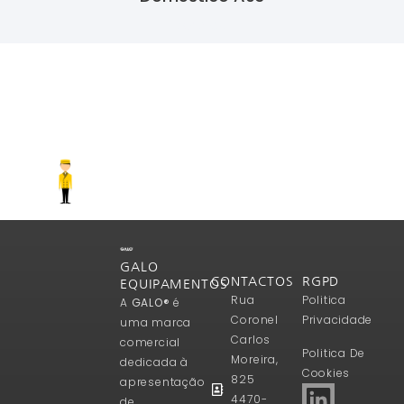
Ler Mais
GALO
CONTACTOS
RGPD
EQUIPAMENTOS
Rua
Politica
A
GALO®
é
Coronel
Privacidade
uma marca
Carlos
comercial
Politica De
Moreira,
dedicada à
Cookies
825
apresentação
4470-
de