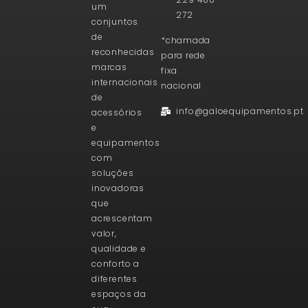
um
272
conjuntos
de
*chamada
reconhecidas
para rede
marcas
fixa
internacionais
nacional
de
info@galoequipamentos.pt
acessórios
e
equipamentos
com
soluções
inovadoras
que
acrescentam
valor,
qualidade e
conforto a
diferentes
espaços da