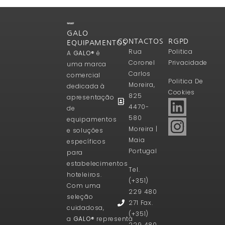
GALO
CONTACTOS
RGPD
EQUIPAMENTOS
Rua
Politica
A
GALO®
é
Coronel
Privacidade
uma marca
Carlos
comercial
Politica De
Moreira,
dedicada à
Cookies
825
apresentação
4470-
de
580
equipamentos
Moreira |
e soluções
Maia
específicos
Portugal
para
estabelecimentos
Tel.
hoteleiros.
(+351)
Com uma
229 480
seleção
271 Fax.
cuidadosa,
(+351)
a
GALO®
representa
229 480