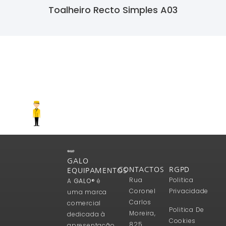
Toalheiro Recto Simples A03
Ler Mais
GALO
CONTACTOS
RGPD
EQUIPAMENTOS
Rua
Politica
A
GALO®
é
Coronel
Privacidade
uma marca
Carlos
comercial
Politica De
Moreira,
dedicada à
Cookies
825
apresentação