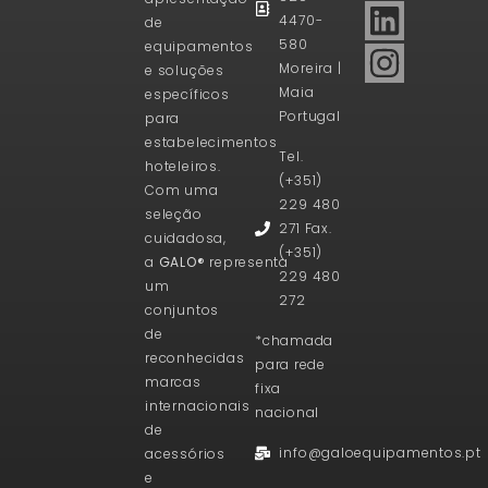
4470-
de
580
equipamentos
Moreira |
e soluções
Maia
específicos
Portugal
para
estabelecimentos
Tel.
hoteleiros.
(+351)
Com uma
229 480
seleção
271 Fax.
cuidadosa,
(+351)
a
GALO®
representa
229 480
um
272
conjuntos
de
*chamada
reconhecidas
para rede
marcas
fixa
internacionais
nacional
de
info@galoequipamentos.pt
acessórios
e