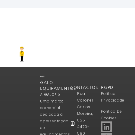
Ler Mais
GALO
CONTACTOS
RGPD
EQUIPAMENTOS
Rua
Politica
A
GALO®
é
Coronel
Privacidade
uma marca
Carlos
comercial
Politica De
Moreira,
dedicada à
Cookies
825
apresentação
4470-
de
580
equipamentos