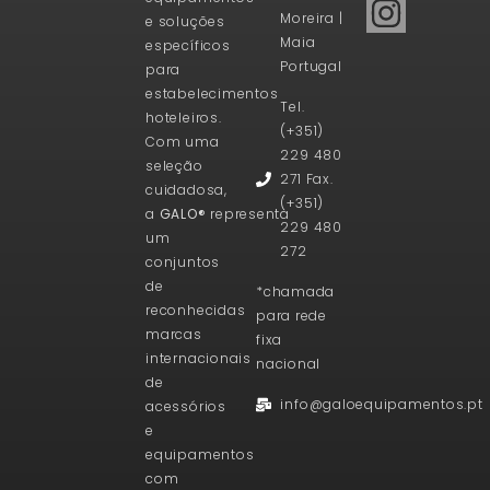
Moreira |
e soluções
Maia
específicos
Portugal
para
estabelecimentos
Tel.
hoteleiros.
(+351)
Com uma
229 480
seleção
271 Fax.
cuidadosa,
(+351)
a
GALO®
representa
229 480
um
272
conjuntos
de
*chamada
reconhecidas
para rede
marcas
fixa
internacionais
nacional
de
info@galoequipamentos.pt
acessórios
e
equipamentos
com