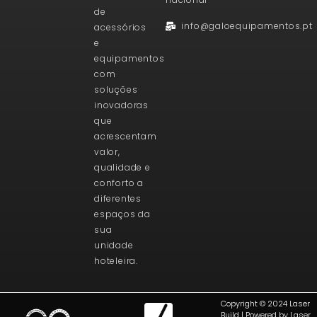
de
info@galoequipamentos.pt
acessórios
e
equipamentos
com
soluções
inovadoras
que
acrescentam
valor,
qualidade e
conforto a
diferentes
espaços da
sua
unidade
hoteleira.
Copyright © 2024 Laser
Build | Powered by Laser