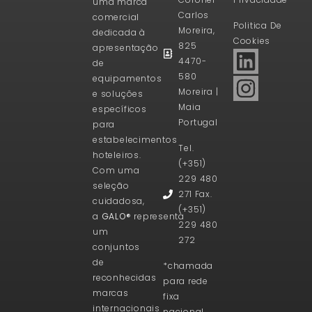
uma marca
Carlos
comercial
Politica De
Moreira,
dedicada à
Cookies
825
apresentação
4470-
de
580
equipamentos
Moreira |
e soluções
Maia
específicos
Portugal
para
estabelecimentos
Tel.
hoteleiros.
(+351)
Com uma
229 480
seleção
271 Fax.
cuidadosa,
(+351)
a
GALO®
representa
229 480
um
272
conjuntos
de
*chamada
reconhecidas
para rede
marcas
fixa
internacionais
nacional