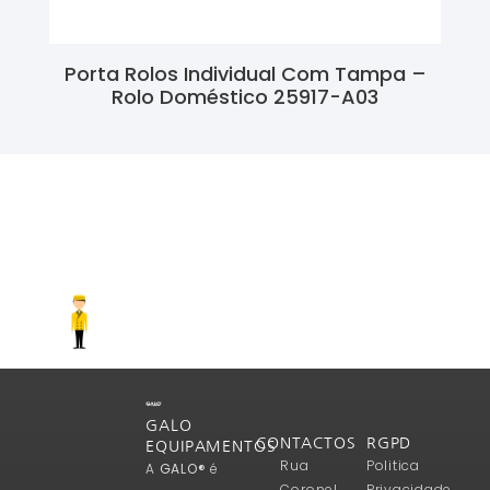
Porta Rolos Individual Com Tampa –
Rolo Doméstico 25917-A03
Ler Mais
GALO
CONTACTOS
RGPD
EQUIPAMENTOS
Rua
Politica
A
GALO®
é
Coronel
Privacidade