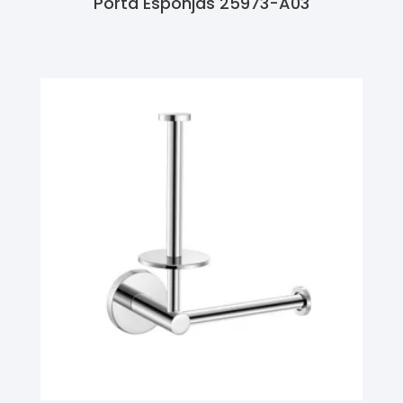
Porta Esponjas 25973-A03
Ler Mais