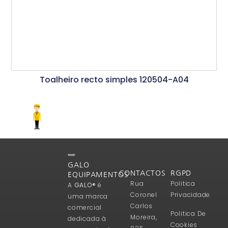
Toalheiro recto simples 120504-A04
Ler Mais
GALO
CONTACTOS
RGPD
EQUIPAMENTOS
Rua
Politica
A
GALO®
é
Coronel
Privacidade
uma marca
Carlos
comercial
Politica De
Moreira,
dedicada à
Cookies