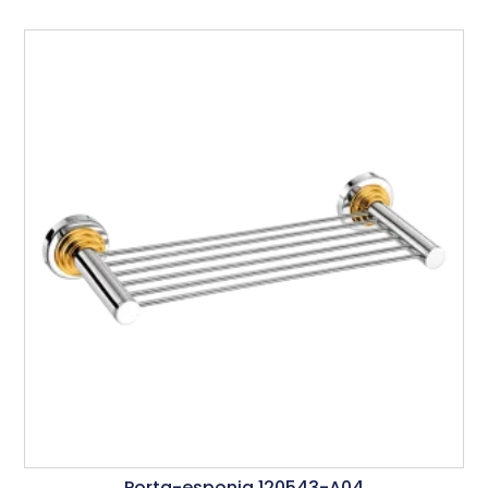
Porta-esponja 120543-A04