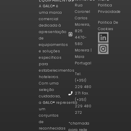
Rua
Politica
A
GALO®
é
Coronel
Privacidade
uma marca
Carlos
comercial
Politica De
Moreira,
dedicada à
Cookies
825
apresentação
4470-
de
580
equipamentos
Moreira |
e soluções
Maia
específicos
Portugal
para
estabelecimentos
Tel.
hoteleiros.
(+351)
Com uma
229 480
seleção
271 Fax.
cuidadosa,
(+351)
a
GALO®
representa
229 480
um
272
conjuntos
de
*chamada
reconhecidas
para rede