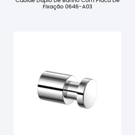
Cabide Duplo De Banho Com Placa De
Fixação 0646-A03
Ler Mais