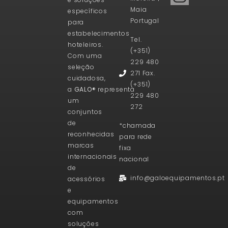
Maia
específicos
Portugal
para
estabelecimentos
Tel.
hoteleiros.
(+351)
Com uma
229 480
seleção
271 Fax.
cuidadosa,
(+351)
a
GALO®
representa
229 480
um
272
conjuntos
de
*chamada
reconhecidas
para rede
marcas
fixa
internacionais
nacional
de
info@galoequipamentos.pt
acessórios
e
equipamentos
com
soluções