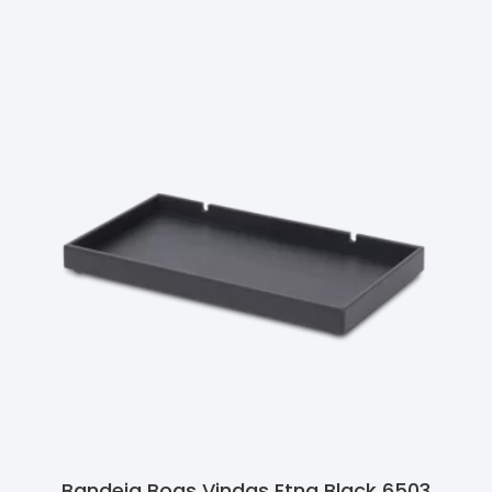
Ler Mais
Bandeja Boas Vindas Etna Black 6503