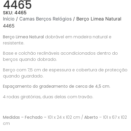
4465
SKU: 4465
Início
/
Camas Berços Relógios
/ Berço Limea Natural
4465
Berço Limea Natural
dobrável em madeira natural e
resistente.
Base e colchão reclináveis acondicionados dentro do
berços quando dobrado.
Berço com 7,5 cm de espessura e cobertura de protecção
quando guardado.
Espaçamento do gradeamento de cerca de 4,5 cm.
4 rodas giratórias, duas delas com travão.
Medidas – Fechado –
101 x 24 x 102 cm /
Aberto
– 101 x 67 x 102
cm