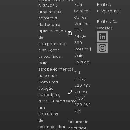
Rua
Politica
A
GALO®
é
Coronel
Privacidade
uma marca
Carlos
comercial
Politica De
Moreira,
dedicada à
Cookies
825
apresentação
4470-
de
580
equipamentos
Moreira |
e soluções
Maia
específicos
Portugal
para
estabelecimentos
Tel.
hoteleiros.
(+351)
Com uma
229 480
seleção
271 Fax.
cuidadosa,
(+351)
a
GALO®
representa
229 480
um
272
conjuntos
de
*chamada
reconhecidas
para rede