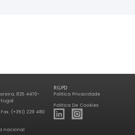
Ler Mais
Ler Mais
RGPD
oreira, 825 4470-
Politica Privacidade
rtugal
Politica De Cookies
1 Fax. (+351) 229 480
a nacional