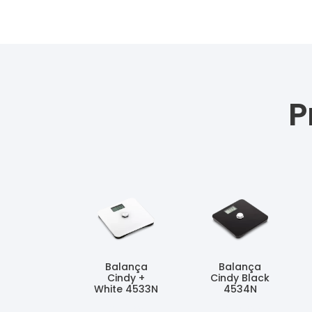
P
Balança
Balança
Cindy +
Cindy Black
White 4533N
4534N
Ler Mais
Ler Mais