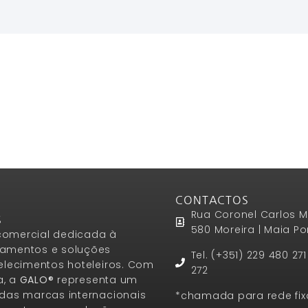
CONTACTOS
Rua Coronel Carlos M
S
580 Moreira | Maia Po
omercial dedicada à
amentos e soluções
Tel. (+351) 229 480 27
elecimentos hoteleiros. Com
272
a, a
GALO®
representa um
das marcas internacionais
*chamada para rede fix