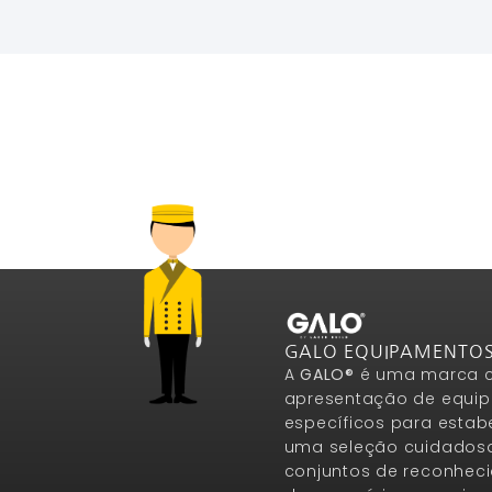
GALO EQUIPAMENTO
A
GALO®
é uma marca c
apresentação de equip
específicos para estab
uma seleção cuidados
conjuntos de reconheci