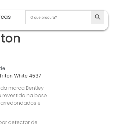
rcas
iton
de
Triton White 4537
, da marca
Bentley
 revestida na base
 arredondados e
or detector de