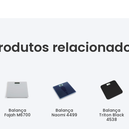
rodutos relacionad
Balança
Balança
Balança
Fajah M6700
Naomi 4499
Triton Black
4538
Ler Mais
Ler Mais
Ler Mais