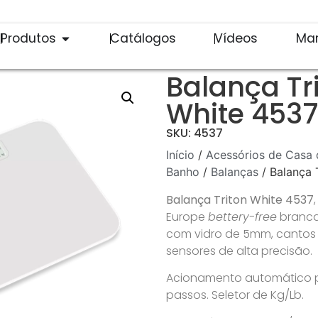
Produtos
Catálogos
Vídeos
Ma
Balança Tr
White 4537
SKU: 4537
Início
/
Acessórios de Casa 
Banho
/
Balanças
/ Balança 
Balança Triton White 4537
Europe
bettery-free
branca
com vidro de 5mm, cantos
sensores de alta precisão.
Acionamento automático p
passos. Seletor de Kg/Lb.