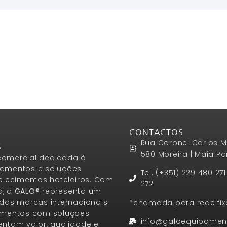
CONTACTOS
Rua Coronel Carlos M
S
580 Moreira | Maia Po
omercial dedicada à
amentos e soluções
Tel. (+351) 229 480 27
elecimentos hoteleiros. Com
272
a, a
GALO®
representa um
das marcas internacionais
*chamada para rede fix
amentos com soluções
info@galoequipamen
ntam valor, qualidade e