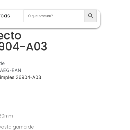
rcas
ecto
6904-A03
de
AEG-EAN
 simples 26904-A03
x 60mm
 vasta gama de