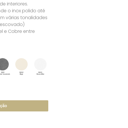
 interiores.
e o inox polido até
m várias tonalidades
u escovado)
l e Cobre entre
ação