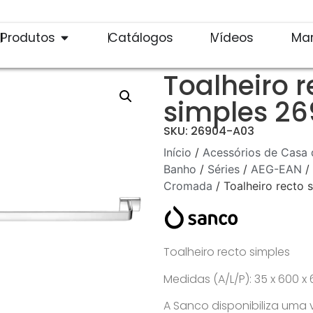
Produtos
Catálogos
Vídeos
Ma
Toalheiro r
simples 2
SKU: 26904-A03
Início
/
Acessórios de Casa 
Banho
/
Séries
/
AEG-EAN
/
Cromada
/ Toalheiro recto
Toalheiro recto simples
Medidas (A/L/P): 35 x 600 
A Sanco disponibiliza uma