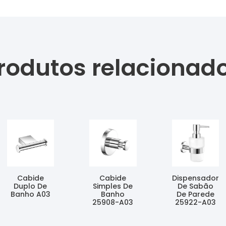
rodutos relacionad
Cabide
Cabide
Dispensador
Duplo De
Simples De
De Sabão
Banho A03
Banho
De Parede
25908-A03
25922-A03
Ler Mais
Ler Mais
Ler Mais