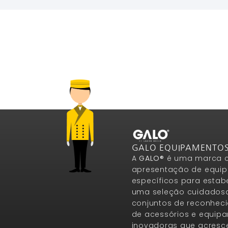
GALO EQUIPAMENTO
A
GALO®
é uma marca c
apresentação de equip
específicos para estab
uma seleção cuidados
conjuntos de reconheci
de acessórios e equip
inovadoras que acresce