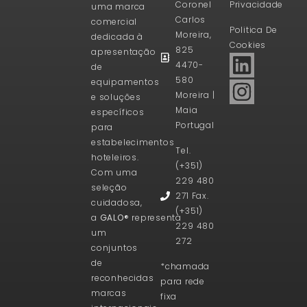
Coronel
Privacidade
uma marca
Carlos
comercial
Politica De
Moreira,
dedicada à
Cookies
825
apresentação
4470-
de
580
equipamentos
Moreira |
e soluções
Maia
específicos
Portugal
para
estabelecimentos
Tel.
hoteleiros.
(+351)
Com uma
229 480
seleção
271 Fax.
cuidadosa,
(+351)
a
GALO®
representa
229 480
um
272
conjuntos
de
*chamada
reconhecidas
para rede
marcas
fixa