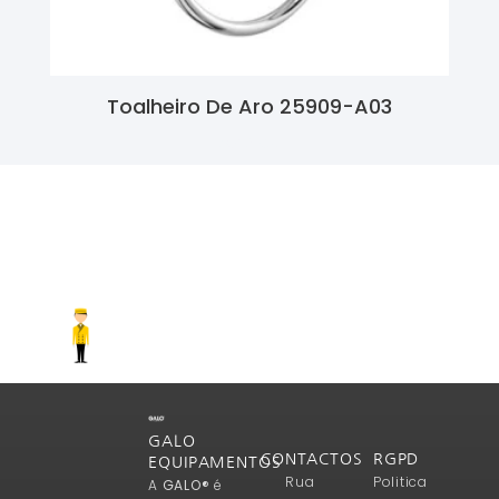
Toalheiro De Aro 25909-A03
Ler Mais
GALO
CONTACTOS
RGPD
EQUIPAMENTOS
Rua
Politica
A
GALO®
é