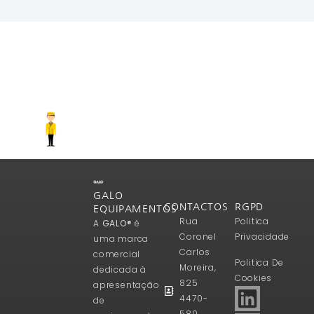
Ler Mais
GALO
CONTACTOS
RGPD
EQUIPAMENTOS
Rua
Politica
A
GALO®
é
Coronel
Privacidade
uma marca
Carlos
comercial
Politica De
Moreira,
dedicada à
Cookies
825
apresentação
4470-
de
580