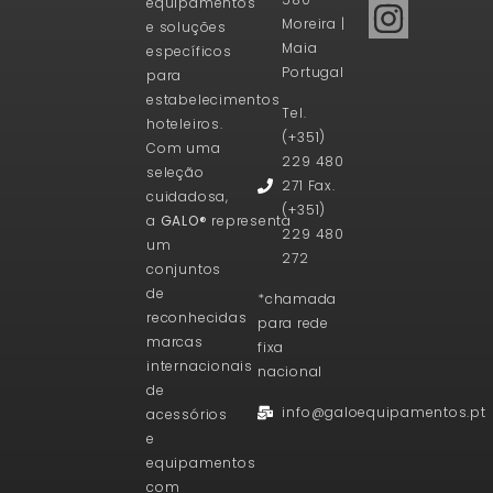
equipamentos
Moreira |
e soluções
Maia
específicos
Portugal
para
estabelecimentos
Tel.
hoteleiros.
(+351)
Com uma
229 480
seleção
271 Fax.
cuidadosa,
(+351)
a
GALO®
representa
229 480
um
272
conjuntos
de
*chamada
reconhecidas
para rede
marcas
fixa
internacionais
nacional
de
info@galoequipamentos.pt
acessórios
e
equipamentos
com