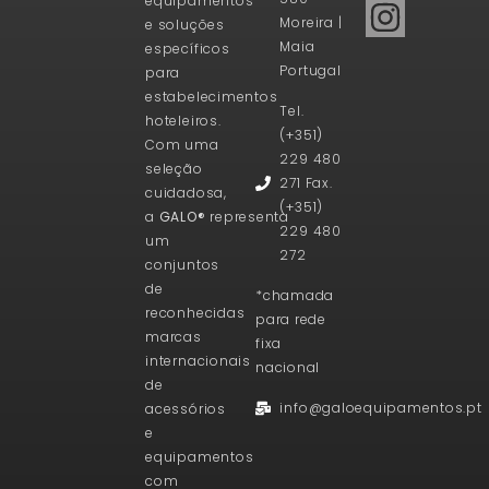
equipamentos
Moreira |
e soluções
Maia
específicos
Portugal
para
estabelecimentos
Tel.
hoteleiros.
(+351)
Com uma
229 480
seleção
271 Fax.
cuidadosa,
(+351)
a
GALO®
representa
229 480
um
272
conjuntos
de
*chamada
reconhecidas
para rede
marcas
fixa
internacionais
nacional
de
info@galoequipamentos.pt
acessórios
e
equipamentos
com