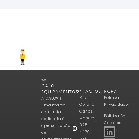
Ler Mais
GALO
CONTACTOS
RGPD
EQUIPAMENTOS
Rua
Politica
A
GALO®
é
Coronel
Privacidade
uma marca
Carlos
comercial
Politica De
Moreira,
dedicada à
Cookies
825
apresentação
4470-
de
580