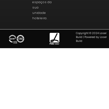
espaços da
sua
unidade
hoteleira.
Copyright © 2024 Laser
Build | Powered by Laser
Build