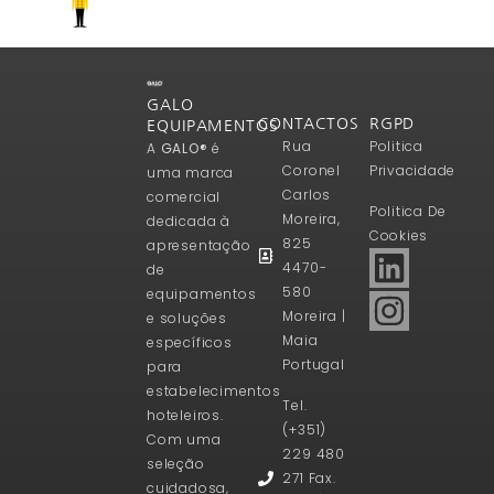
GALO
CONTACTOS
RGPD
EQUIPAMENTOS
Rua
Politica
A
GALO®
é
Coronel
Privacidade
uma marca
Carlos
comercial
Politica De
Moreira,
dedicada à
Cookies
825
apresentação
4470-
de
580
equipamentos
Moreira |
e soluções
Maia
específicos
Portugal
para
estabelecimentos
Tel.
hoteleiros.
(+351)
Com uma
229 480
seleção
271 Fax.
cuidadosa,