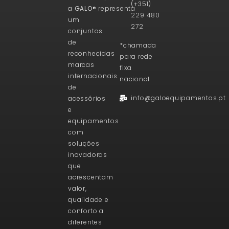
(+351)
a
GALO®
representa
229 480
um
272
conjuntos
de
*chamada
reconhecidas
para rede
marcas
fixa
internacionais
nacional
de
info@galoequipamentos.pt
acessórios
e
equipamentos
com
soluções
inovadoras
que
acrescentam
valor,
qualidade e
conforto a
diferentes