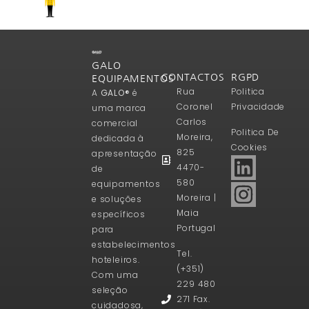
GALO
CONTACTOS
RGPD
EQUIPAMENTOS
Rua
Politica
A
GALO®
é
Coronel
Privacidade
uma marca
Carlos
comercial
Politica De
Moreira,
dedicada à
Cookies
825
apresentação
4470-
de
580
equipamentos
Moreira |
e soluções
Maia
específicos
Portugal
para
estabelecimentos
Tel.
hoteleiros.
(+351)
Com uma
229 480
seleção
271 Fax.
cuidadosa,