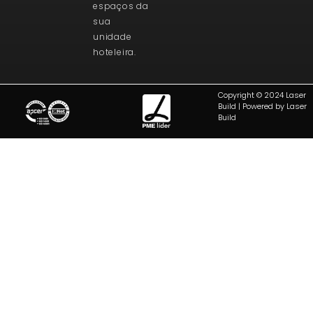
espaços da
sua
unidade
hoteleira.
Copyright © 2024 Laser
Build | Powered by Laser
Build