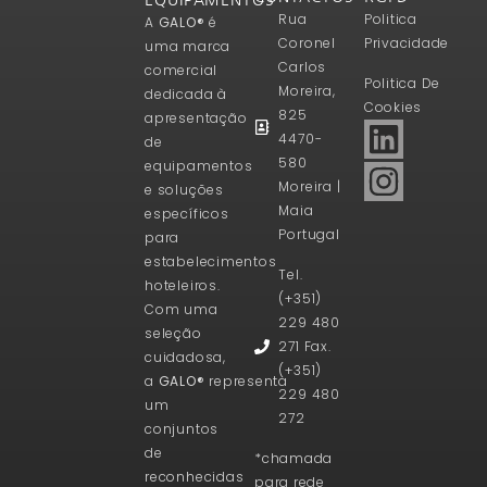
Rua
Politica
A
GALO®
é
Coronel
Privacidade
uma marca
Carlos
comercial
Politica De
Moreira,
dedicada à
Cookies
825
apresentação
4470-
de
580
equipamentos
Moreira |
e soluções
Maia
específicos
Portugal
para
estabelecimentos
Tel.
hoteleiros.
(+351)
Com uma
229 480
seleção
271 Fax.
cuidadosa,
(+351)
a
GALO®
representa
229 480
um
272
conjuntos
de
*chamada
reconhecidas
para rede