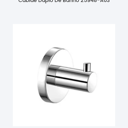
Cabide Duplo De Banho 25948-A03
Ler Mais