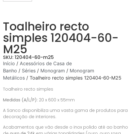
Toalheiro recto
simples 120404-60-
M25
SKU: 120404-60-m25
Início
/
Acessórios de Casa de
Banho
/
Séries
/
Monogram
/
Monogram
Metálicos
/ Toalheiro recto simples 120404-60-M25
Toalheiro recto simples
Medidas (A/L/P):
20 x 600 x 55mm
A Sanco disponibiliza uma vasta gama de produtos para
decoração de interiores.
Acabamentos que vão desde o inox polido até ao banho
de
ouro de 24k
em várias tonalidades (ouro, ouro rosa,