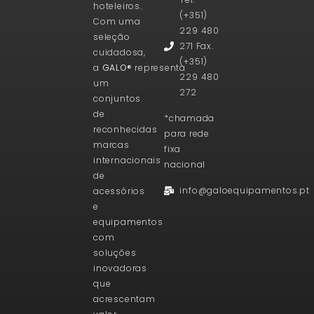
hoteleiros.
(+351)
Com uma
229 480
seleção
271 Fax.
cuidadosa,
(+351)
a
GALO®
representa
229 480
um
272
conjuntos
de
*chamada
reconhecidas
para rede
marcas
fixa
internacionais
nacional
de
info@galoequipamentos.pt
acessórios
e
equipamentos
com
soluções
inovadoras
que
acrescentam