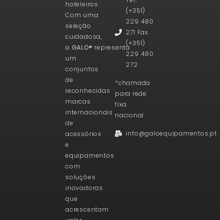
hoteleiros.
(+351)
Com uma
229 480
seleção
271 Fax.
cuidadosa,
(+351)
a
GALO®
representa
229 480
um
272
conjuntos
de
*chamada
reconhecidas
para rede
marcas
fixa
internacionais
nacional
de
info@galoequipamentos.pt
acessórios
e
equipamentos
com
soluções
inovadoras
que
acrescentam