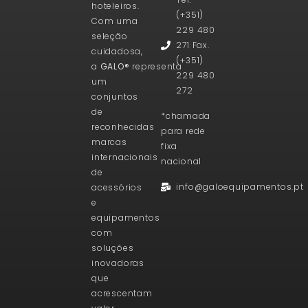
hoteleiros.
(+351)
Com uma
229 480
seleção
271 Fax.
cuidadosa,
(+351)
a
GALO®
representa
229 480
um
272
conjuntos
de
*chamada
reconhecidas
para rede
marcas
fixa
internacionais
nacional
de
info@galoequipamentos.pt
acessórios
e
equipamentos
com
soluções
inovadoras
que
acrescentam