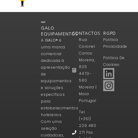
GALO
CONTACTOS
RGPD
EQUIPAMENTOS
Rua
Politica
A
GALO®
é
Coronel
Privacidade
uma marca
Carlos
comercial
Politica De
Moreira,
dedicada à
Cookies
825
apresentação
4470-
de
580
equipamentos
Moreira |
e soluções
Maia
específicos
Portugal
para
estabelecimentos
Tel.
hoteleiros.
(+351)
Com uma
229 480
seleção
271 Fax.
cuidadosa,