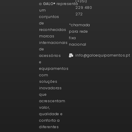
(+351)
a
GALO®
representa
229 480
um
272
conjuntos
de
*chamada
reconhecidas
para rede
marcas
fixa
internacionais
nacional
de
info@galoequipamentos.pt
acessórios
e
equipamentos
com
soluções
inovadoras
que
acrescentam
valor,
qualidade e
conforto a
diferentes