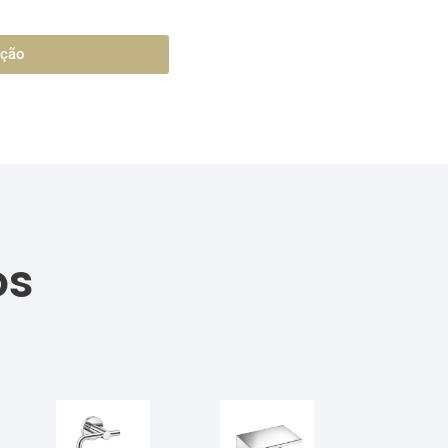
ação
os