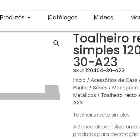
Produtos
Catálogos
Vídeos
Ma
Toalheiro r
simples 12
30-A23
SKU: 120404-30-a23
Início
/
Acessórios de Casa 
Banho
/
Séries
/
Monogram
Metálicos
/ Toalheiro recto
A23
Toalheiro recto simples
A Sanco disponibiliza uma
produtos para decoração de