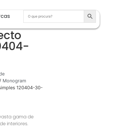
rcas
ecto
0404-
de
/
Monogram
 simples 120404-30-
 vasta gama de
 interiores.