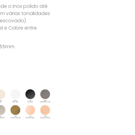
e o inox polido até
m várias tonalidades
u escovado)
l e Cobre entre
x 55mm