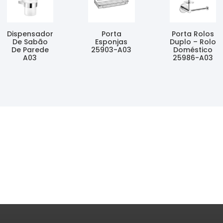
Dispensador
Porta
Porta Rolos
De Sabão
Esponjas
Duplo – Rolo
De Parede
25903-A03
Doméstico
A03
25986-A03
Ler Mais
Ler Mais
Ler Mais