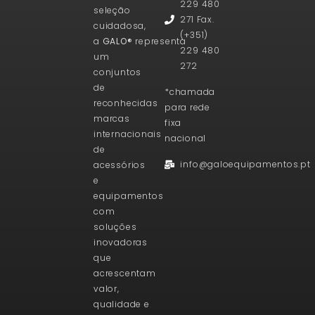
229 480
seleção
271 Fax.
cuidadosa,
(+351)
a
GALO®
representa
229 480
um
272
conjuntos
de
*chamada
reconhecidas
para rede
marcas
fixa
internacionais
nacional
de
info@galoequipamentos.pt
acessórios
e
equipamentos
com
soluções
inovadoras
que
acrescentam
valor,
qualidade e