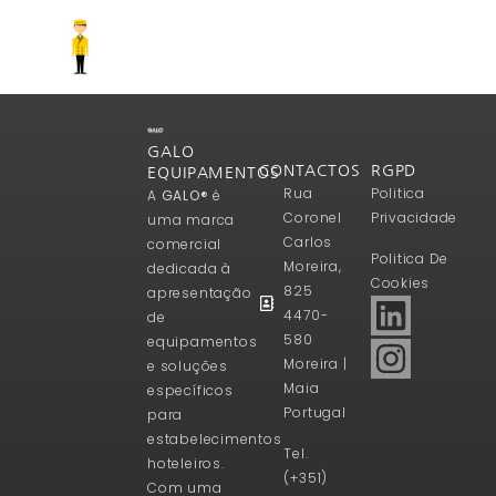
GALO
CONTACTOS
RGPD
EQUIPAMENTOS
Rua
Politica
A
GALO®
é
Coronel
Privacidade
uma marca
Carlos
comercial
Politica De
Moreira,
dedicada à
Cookies
825
apresentação
4470-
de
580
equipamentos
Moreira |
e soluções
Maia
específicos
Portugal
para
estabelecimentos
Tel.
hoteleiros.
(+351)
Com uma