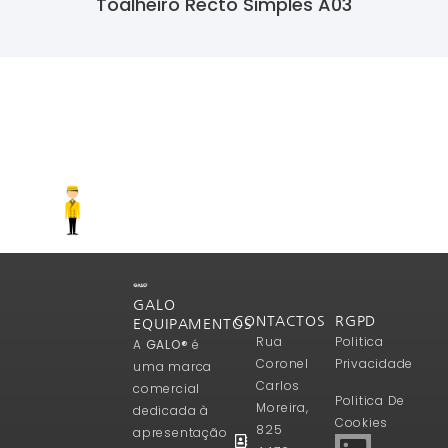
Toalheiro Recto Simples A03
Ler Mais
GALO
CONTACTOS
RGPD
EQUIPAMENTOS
Rua
Politica
A
GALO®
é
Coronel
Privacidade
uma marca
Carlos
comercial
Politica De
Moreira,
dedicada à
Cookies
825
apresentação