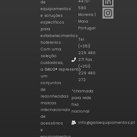
4470-
de
580
equipamentos
Moreira |
e soluções
Maia
específicos
Portugal
para
estabelecimentos
Tel.
hoteleiros.
(+351)
Com uma
229 480
seleção
271 Fax.
cuidadosa,
(+351)
a
GALO®
representa
229 480
um
272
conjuntos
de
*chamada
reconhecidas
para rede
marcas
fixa
internacionais
nacional
de
info@galoequipamentos.pt
acessórios
e
equipamentos