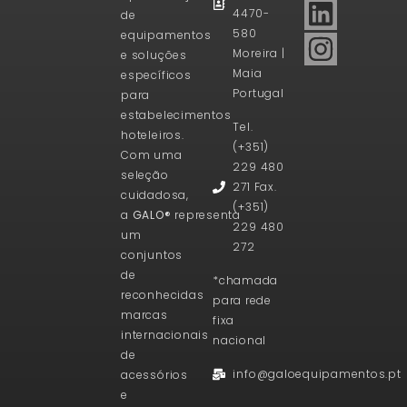
4470-
de
580
equipamentos
Moreira |
e soluções
Maia
específicos
Portugal
para
estabelecimentos
Tel.
hoteleiros.
(+351)
Com uma
229 480
seleção
271 Fax.
cuidadosa,
(+351)
a
GALO®
representa
229 480
um
272
conjuntos
de
*chamada
reconhecidas
para rede
marcas
fixa
internacionais
nacional
de
info@galoequipamentos.pt
acessórios
e