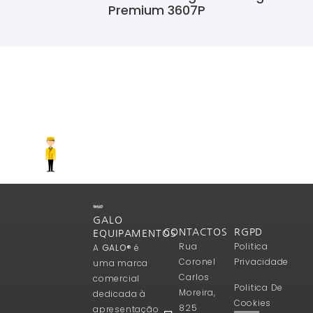
Premium 3607P
Ler Mais
GALO
CONTACTOS
RGPD
EQUIPAMENTOS
Rua
Politica
A
GALO®
é
Coronel
Privacidade
uma marca
Carlos
comercial
Politica De
Moreira,
dedicada à
Cookies
825
apresentação