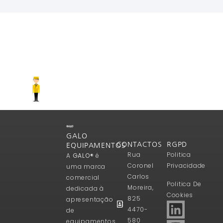
Ler Mais
GALO
CONTACTOS
RGPD
EQUIPAMENTOS
Rua
Politica
A
GALO®
é
Coronel
Privacidade
uma marca
Carlos
comercial
Politica De
Moreira,
dedicada à
Cookies
825
apresentação
4470-
de
580
equipamentos