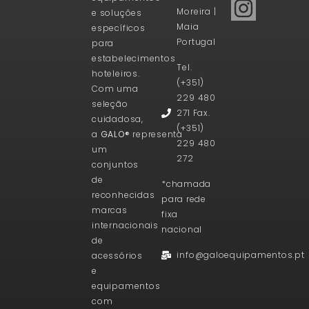
Moreira |
e soluções
Maia
específicos
Portugal
para
estabelecimentos
Tel.
hoteleiros.
(+351)
Com uma
229 480
seleção
271 Fax.
cuidadosa,
(+351)
a
GALO®
representa
229 480
um
272
conjuntos
de
*chamada
reconhecidas
para rede
marcas
fixa
internacionais
nacional
de
info@galoequipamentos.pt
acessórios
e
equipamentos
com