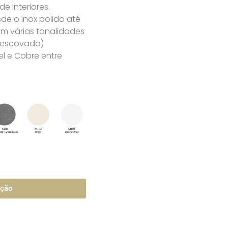
 interiores.
e o inox polido até
m várias tonalidades
u escovado)
l e Cobre entre
ação