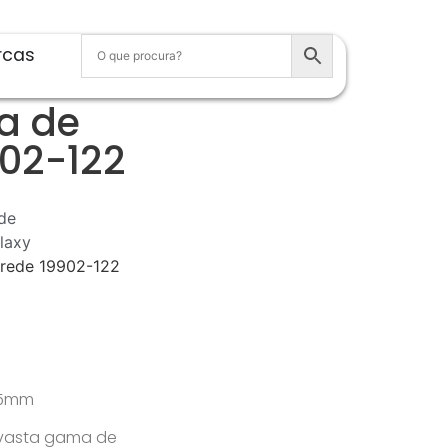
rcas
a de
02-122
de
laxy
arede 19902-122
115mm
 vasta gama de