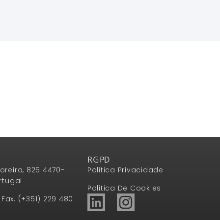
RGPD
oreira, 825 4470-
Politica Privacidade
rtugal
Politica De Cookies
1 Fax. (+351) 229 480