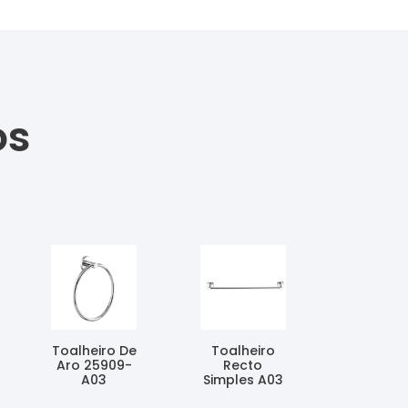
os
Toalheiro De
Toalheiro
Aro 25909-
Recto
A03
Simples A03
Ler Mais
Ler Mais