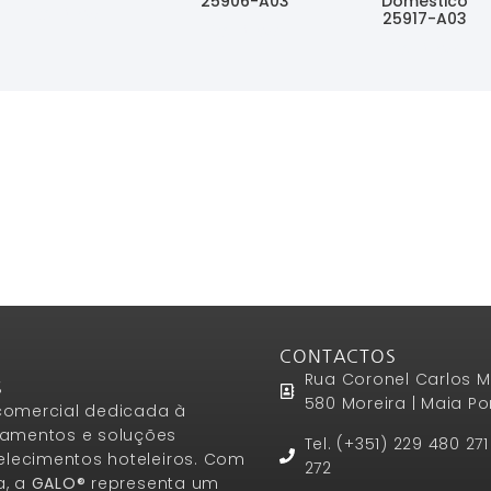
25906-A03
Doméstico
Ler Mais
25917-A03
Ler Mais
Ler Mais
CONTACTOS
Rua Coronel Carlos M
S
580 Moreira | Maia Po
omercial dedicada à
amentos e soluções
Tel. (+351) 229 480 27
elecimentos hoteleiros. Com
272
a, a
GALO®
representa um