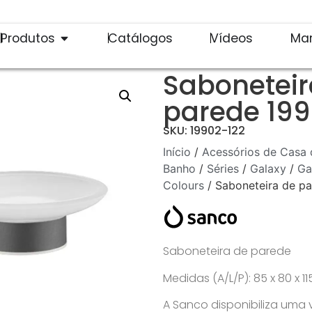
Produtos
Catálogos
Vídeos
Ma
Saboneteir
parede 199
SKU: 19902-122
Início
/
Acessórios de Casa 
Banho
/
Séries
/
Galaxy
/
Ga
Colours
/ Saboneteira de p
Saboneteira de parede
Medidas (A/L/P): 85 x 80 x 
A Sanco disponibiliza uma