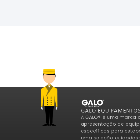
Ler Mais
Ler Mais
GALO EQUIPAMENTO
A
GALO®
é uma marca c
apresentação de equip
específicos para estab
uma seleção cuidados