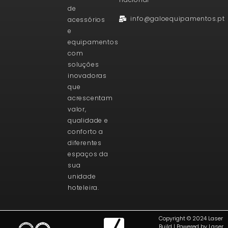
de
info@galoequipamentos.pt
acessórios
e
equipamentos
com
soluções
inovadoras
que
acrescentam
valor,
qualidade e
conforto a
diferentes
espaços da
sua
unidade
hoteleira.
Copyright © 2024 Laser
Build | Powered by Laser