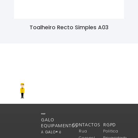
Toalheiro Recto Simples A03
Ler Mais
GALO
CONTACTOS
RGPD
EQUIPAMENTOS
Rua
Politica
A
GALO®
é
Coronel
Privacidade