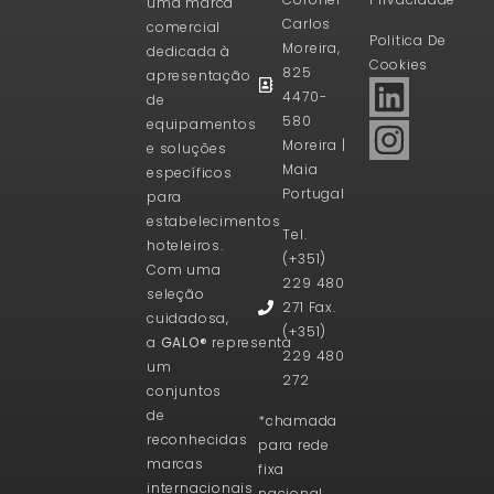
uma marca
Carlos
comercial
Politica De
Moreira,
dedicada à
Cookies
825
apresentação
4470-
de
580
equipamentos
Moreira |
e soluções
Maia
específicos
Portugal
para
estabelecimentos
Tel.
hoteleiros.
(+351)
Com uma
229 480
seleção
271 Fax.
cuidadosa,
(+351)
a
GALO®
representa
229 480
um
272
conjuntos
de
*chamada
reconhecidas
para rede
marcas
fixa
internacionais
nacional