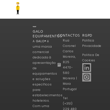
GALO
CONTACTOS
RGPD
EQUIPAMENTOS
Rua
Politica
A
GALO®
é
Coronel
Privacidade
uma marca
Carlos
comercial
Politica De
Moreira,
dedicada à
Cookies
825
apresentação
4470-
de
580
equipamentos
Moreira |
e soluções
Maia
específicos
Portugal
para
estabelecimentos
Tel.
hoteleiros.
(+351)
Com uma
229 480