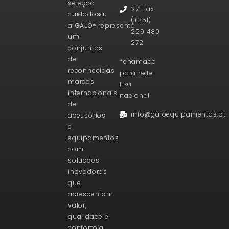
seleção
271 Fax.
cuidadosa,
(+351)
a
GALO®
representa
229 480
um
272
conjuntos
de
*chamada
reconhecidas
para rede
marcas
fixa
internacionais
nacional
de
info@galoequipamentos.pt
acessórios
e
equipamentos
com
soluções
inovadoras
que
acrescentam
valor,
qualidade e
conforto a