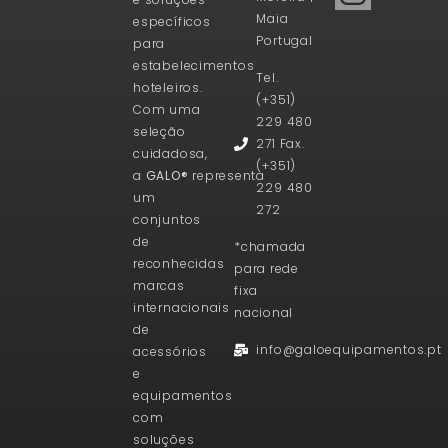
Maia
específicos
Portugal
para
estabelecimentos
Tel.
hoteleiros.
(+351)
Com uma
229 480
seleção
271 Fax.
cuidadosa,
(+351)
a
GALO®
representa
229 480
um
272
conjuntos
de
*chamada
reconhecidas
para rede
marcas
fixa
internacionais
nacional
de
info@galoequipamentos.pt
acessórios
e
equipamentos
com
soluções