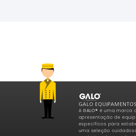
Ler Mais
Ler Mais
GALO EQUIPAMENTO
A
GALO®
é uma marca c
apresentação de equip
específicos para estab
uma seleção cuidados