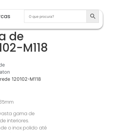
rcas
a de
102-M118
de
aton
arede 120102-M118
x 135mm
 vasta gama de
 interiores.
e o inox polido até