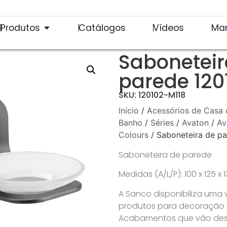
Produtos
Catálogos
Vídeos
Ma
Saboneteir
parede 120
SKU: 120102-M118
Início
/
Acessórios de Casa 
Banho
/
Séries
/
Avaton
/
Av
Colours
/ Saboneteira de p
Saboneteira de parede
Medidas (A/L/P): 100 x 125 
A Sanco disponibiliza uma
produtos para decoração de
Acabamentos que vão desd