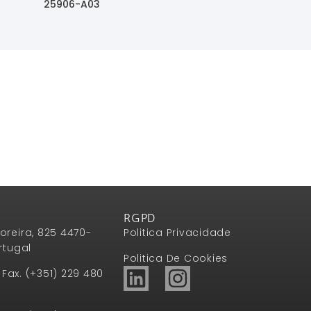
Ler Mais
25906-A03
Ler Mais
RGPD
oreira, 825 4470-
Politica Privacidade
rtugal
Politica De Cookies
1 Fax. (+351) 229 480