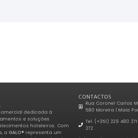
Ler Mais
Ler Mais
Ler Mais
CONTACTOS
Rua Coronel Carlos M
S
580 Moreira | Maia Po
omercial dedicada à
amentos e soluções
Tel. (+351) 229 480 27
elecimentos hoteleiros. Com
272
a, a
GALO®
representa um