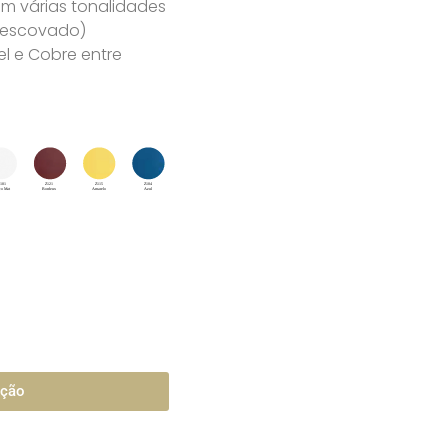
m várias tonalidades
u escovado)
l e Cobre entre
ação