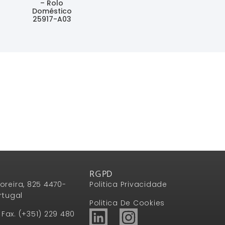
– Rolo
Ler Mais
Doméstico
25917-A03
Ler Mais
RGPD
oreira, 825 4470-
Politica Privacidade
rtugal
Politica De Cookies
1 Fax. (+351) 229 480