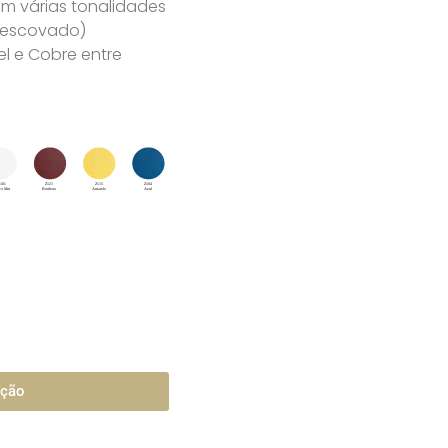
m várias tonalidades
u escovado)
l e Cobre entre
ação