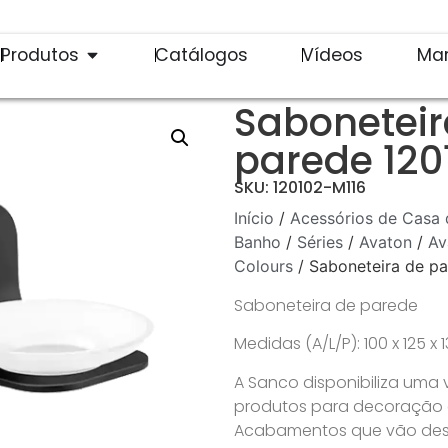
Produtos
Catálogos
Vídeos
Ma
Saboneteir
parede 120
SKU: 120102-M116
Início
/
Acessórios de Casa 
Banho
/
Séries
/
Avaton
/
Av
Colours
/ Saboneteira de p
Saboneteira de parede
Medidas (A/L/P): 100 x 125 
A Sanco disponibiliza uma
produtos para decoração de
Acabamentos que vão desd