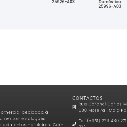
25926-A03
Doméstico
Ler Mais
25996-A03
Ler Mais
Ler Mais
CONTACTOS
Rua Coronel Carlos M
S
580 Moreira | Maia Po
omercial dedicada à
amentos e soluções
Tel. (+351) 229 480 27
elecimentos hoteleiros. Com
272