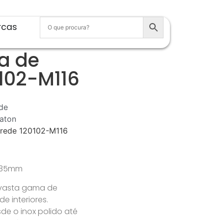
rcas
a de
102-M116
de
aton
arede 120102-M116
x 135mm
 vasta gama de
 interiores.
e o inox polido até