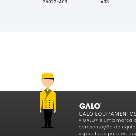
25922-A03
A03
Ler Mais
Ler Mais
GALO EQUIPAMENTO
A
GALO®
é uma marca c
apresentação de equip
específicos para estab