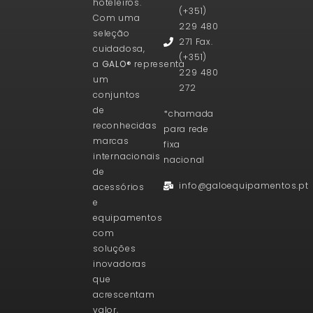
hoteleiros.
(+351)
Com uma
229 480
seleção
271 Fax.
cuidadosa,
(+351)
a
GALO®
representa
229 480
um
272
conjuntos
de
*chamada
reconhecidas
para rede
marcas
fixa
internacionais
nacional
de
info@galoequipamentos.pt
acessórios
e
equipamentos
com
soluções
inovadoras
que
acrescentam
valor,