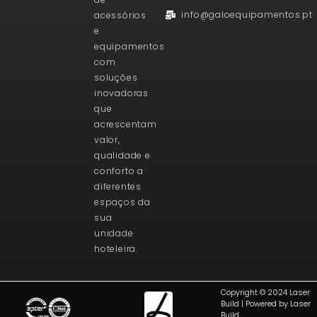
info@galoequipamentos.pt
acessórios
e
equipamentos
com
soluções
inovadoras
que
acrescentam
valor,
qualidade e
conforto a
diferentes
espaços da
sua
unidade
hoteleira.
Copyright © 2024 Laser
Build | Powered by Laser
Build