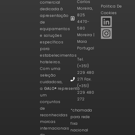
Carlos
comercial
Politica De
Moreira,
dedicada à
Cookies
825
apresentação
4470-
de
580
equipamentos
Moreira |
e soluções
Maia
específicos
Portugal
para
estabelecimentos
Tel.
hoteleiros.
(+351)
Com uma
229 480
seleção
271 Fax.
cuidadosa,
(+351)
a
GALO®
representa
229 480
um
272
conjuntos
de
*chamada
reconhecidas
para rede
marcas
fixa
internacionais
nacional
de