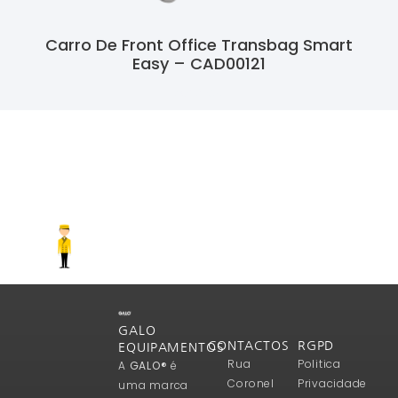
Carro De Front Office Transbag Smart
Easy – CAD00121
Ler Mais
GALO
CONTACTOS
RGPD
EQUIPAMENTOS
Rua
Politica
A
GALO®
é
Coronel
Privacidade
uma marca