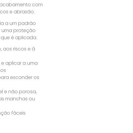
m acabamento com
iscos e abrasão.
ida a um padrão
r uma proteção
 que é aplicada.
 aos riscos e à
r e aplicar a uma
tos
para esconder os
l e não porosa,
 das manchas ou
ção fáceis