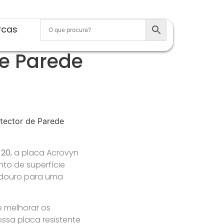
rcas
de Parede
tector de Parede
-20
, a placa Acrovyn
o de superfície
adouro para uma
 melhorar os
nossa placa resistente