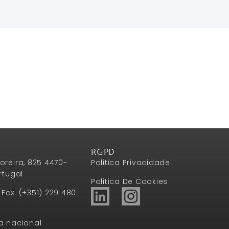
Ler Mais
Ler Mais
RGPD
oreira, 825 4470-
Politica Privacidade
rtugal
Politica De Cookies
1 Fax. (+351) 229 480
a nacional