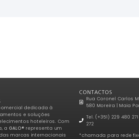
Ler Mais
Ler Mais
Ler Mais
CONTACTOS
Rua Coronel Carlos M
S
580 Moreira | Maia Po
omercial dedicada à
amentos e soluções
Tel. (+351) 229 480 27
elecimentos hoteleiros. Com
272
a, a
GALO®
representa um
das marcas internacionais
*chamada para rede fix