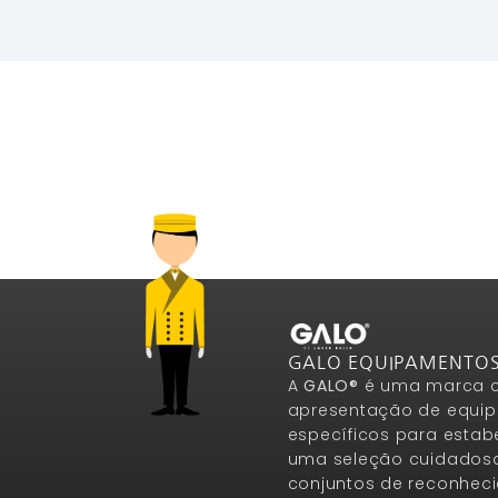
Ler Mais
Ler Mais
GALO EQUIPAMENTO
A
GALO®
é uma marca c
apresentação de equip
específicos para estab
uma seleção cuidados
conjuntos de reconheci