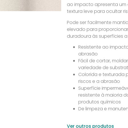
ao impacto apresenta u
textura leve para ocultar r
Pode ser facilmente mant
elevado para proporciona
duradoura às superfícies a
Resistente ao impacto,
abrasão
Fácil de cortar, molda
variedade de substra
Colorida e texturada 
riscos e a abrasão
Superfície impermeáve
resistente à maioria
produtos químicos
De limpeza e manuten
Ver outros produtos