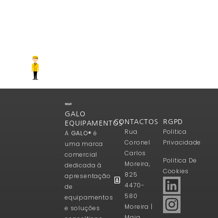
GALO
CONTACTOS
RGPD
EQUIPAMENTOS
Rua
Politica
A
GALO®
é
Coronel
Privacidade
uma marca
Carlos
comercial
Politica De
Moreira,
dedicada à
Cookies
825
apresentação
4470-
de
580
equipamentos
Moreira |
e soluções
Maia