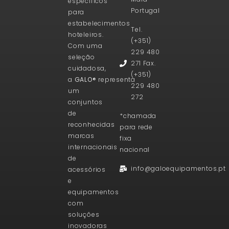
específicos
Portugal
para
estabelecimentos
Tel.
hoteleiros.
(+351)
Com uma
229 480
seleção
271 Fax.
cuidadosa,
(+351)
a
GALO®
representa
229 480
um
272
conjuntos
de
*chamada
reconhecidas
para rede
marcas
fixa
internacionais
nacional
de
info@galoequipamentos.pt
acessórios
e
equipamentos
com
soluções
inovadoras