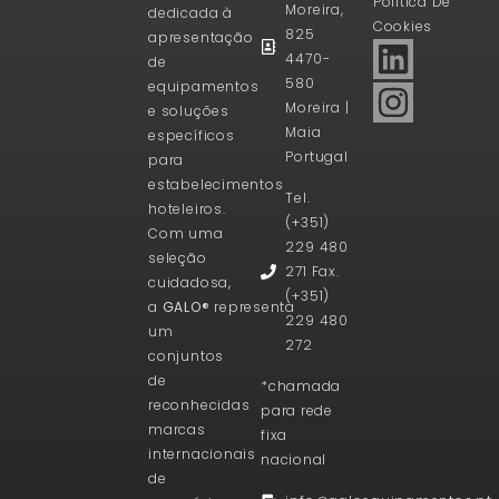
Politica De
Moreira,
dedicada à
Cookies
825
apresentação
4470-
de
580
equipamentos
Moreira |
e soluções
Maia
específicos
Portugal
para
estabelecimentos
Tel.
hoteleiros.
(+351)
Com uma
229 480
seleção
271 Fax.
cuidadosa,
(+351)
a
GALO®
representa
229 480
um
272
conjuntos
de
*chamada
reconhecidas
para rede
marcas
fixa
internacionais
nacional
de