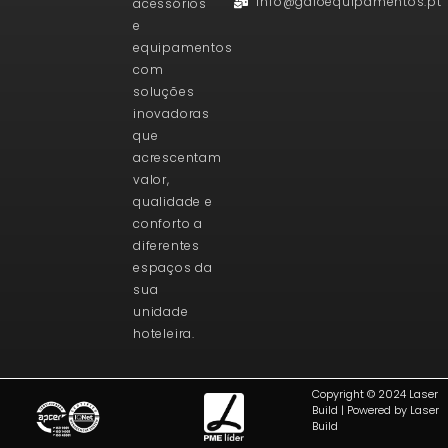
info@galoequipamentos.pt
acessórios
e
equipamentos
com
soluções
inovadoras
que
acrescentam
valor,
qualidade e
conforto a
diferentes
espaços da
sua
unidade
hoteleira.
Copyright © 2024 Laser
Build | Powered by Laser
Build