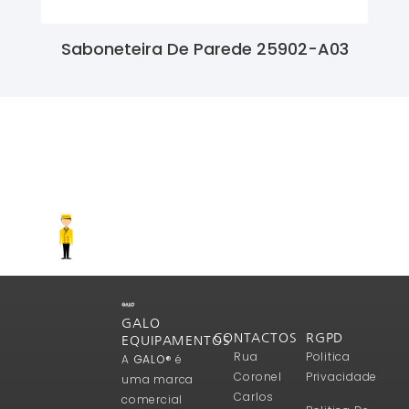
Saboneteira De Parede 25902-A03
Ler Mais
GALO
CONTACTOS
RGPD
EQUIPAMENTOS
Rua
Politica
A
GALO®
é
Coronel
Privacidade
uma marca
Carlos
comercial