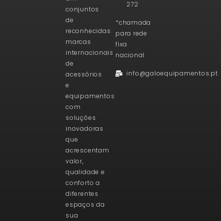
272
conjuntos
de
*chamada
reconhecidas
para rede
marcas
fixa
internacionais
nacional
de
info@galoequipamentos.pt
acessórios
e
equipamentos
com
soluções
inovadoras
que
acrescentam
valor,
qualidade e
conforto a
diferentes
espaços da
sua