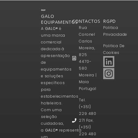
GALO
CONTACTOS
RGPD
EQUIPAMENTOS
Rua
Politica
A
GALO®
é
Coronel
Privacidade
uma marca
Carlos
comercial
Politica De
Moreira,
dedicada à
Cookies
825
apresentação
4470-
de
580
equipamentos
Moreira |
e soluções
Maia
específicos
Portugal
para
estabelecimentos
Tel.
hoteleiros.
(+351)
Com uma
229 480
seleção
271 Fax.
cuidadosa,
(+351)
a
GALO®
representa
229 480
um