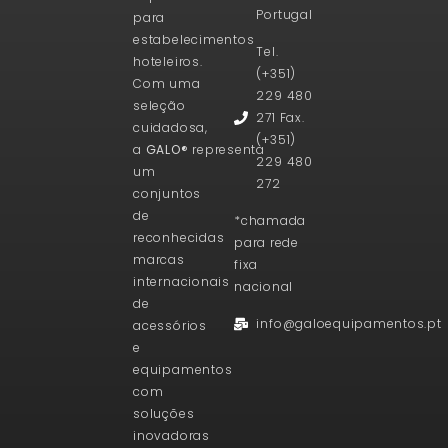
Portugal
para
estabelecimentos
Tel.
hoteleiros.
(+351)
Com uma
229 480
seleção
271 Fax.
cuidadosa,
(+351)
a
GALO®
representa
229 480
um
272
conjuntos
de
*chamada
reconhecidas
para rede
marcas
fixa
internacionais
nacional
de
info@galoequipamentos.pt
acessórios
e
equipamentos
com
soluções
inovadoras