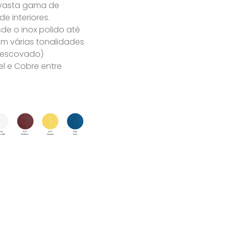
 vasta gama de
 interiores.
e o inox polido até
m várias tonalidades
u escovado)
l e Cobre entre