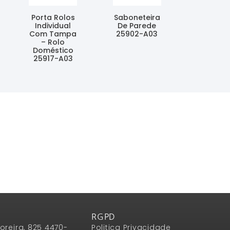
Porta Rolos
Saboneteira
Individual
De Parede
Com Tampa
25902-A03
– Rolo
Ler Mais
Doméstico
25917-A03
Ler Mais
RGPD
oreira, 825 4470-
Politica Privacidade