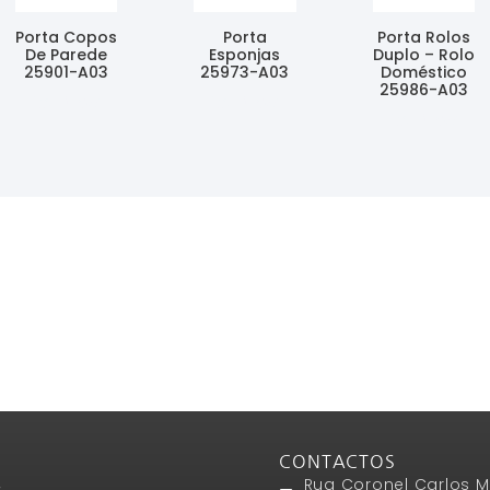
Porta Copos
Porta
Porta Rolos
De Parede
Esponjas
Duplo – Rolo
25901-A03
25973-A03
Doméstico
25986-A03
Ler Mais
Ler Mais
Ler Mais
CONTACTOS
Rua Coronel Carlos M