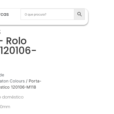
rcas
s
– Rolo
120106-
de
aton Colours
/ Porta-
éstico 120106-M118
lo doméstico
x 80mm