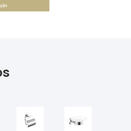
ação
os