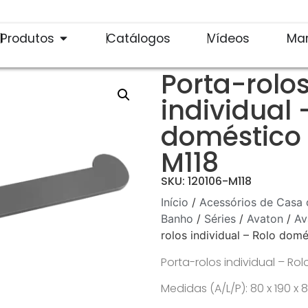
Produtos
Catálogos
Vídeos
Ma
Porta-rolo
individual 
doméstico 
M118
SKU: 120106-M118
Início
/
Acessórios de Casa 
Banho
/
Séries
/
Avaton
/
Av
rolos individual – Rolo dom
Porta-rolos individual – Ro
Medidas (A/L/P): 80 x 190 