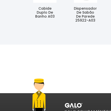
Cabide
Dispensador
Duplo De
De Sabão
Banho A03
De Parede
25922-A03
Ler Mais
Ler Mais