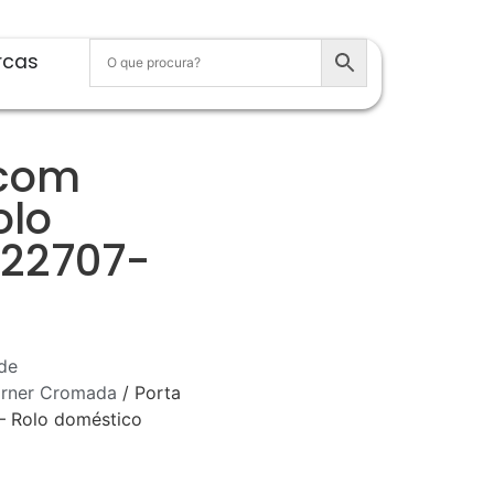
rcas
 com
olo
 22707-
de
rner Cromada
/ Porta
 – Rolo doméstico