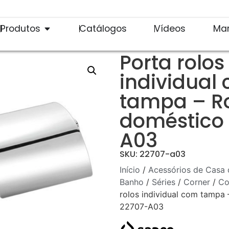
Produtos
Catálogos
Vídeos
Ma
Porta rolos
individual
tampa – R
doméstico
A03
SKU: 22707-a03
Início
/
Acessórios de Casa 
Banho
/
Séries
/
Corner
/
Co
rolos individual com tampa
22707-A03