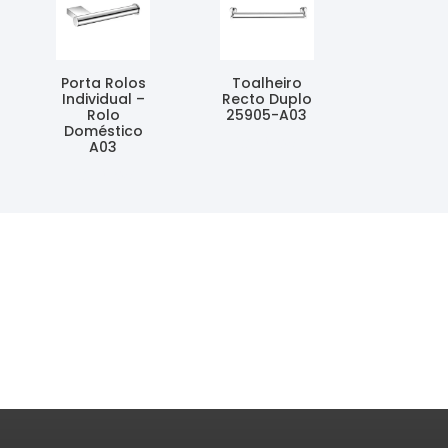
Porta Rolos
Toalheiro
Individual –
Recto Duplo
Rolo
25905-A03
Doméstico
Ler Mais
A03
Ler Mais