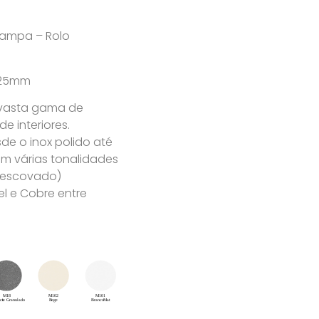
 tampa – Rolo
 125mm
 vasta gama de
 interiores.
e o inox polido até
m várias tonalidades
u escovado)
l e Cobre entre