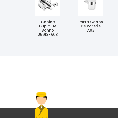
Cabide
Porta Copos
Duplo De
De Parede
Banho
A03
25918-A03
Ler Mais
Ler Mais