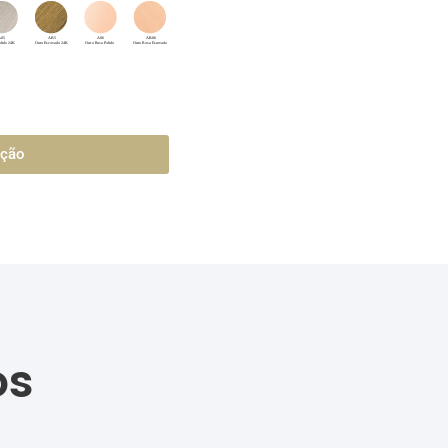
ação
os