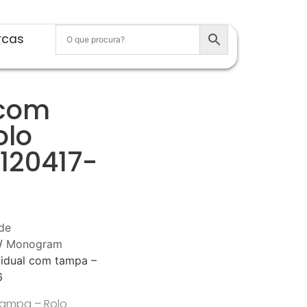
rcas
 com
olo
120417-
de
/
Monogram
vidual com tampa –
6
 tampa – Rolo