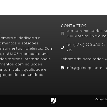
CONTACTOS
Rua Coronel Carlos M
S
580 Moreira | Maia Po
omercial dedicada à
amentos e soluções
Tel. (+351) 229 480 27
elecimentos hoteleiros. Com
272
a, a
GALO®
representa um
das marcas internacionais
*chamada para rede fix
amentos com soluções
info@galoequipamen
ntam valor, qualidade e
espaços da sua unidade
Copyrigh