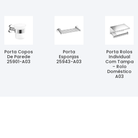
Porta Copos
Porta
Porta Rolos
De Parede
Esponjas
Individual
25901-A03
25943-A03
Com Tampa
– Rolo
Ler Mais
Ler Mais
Doméstico
A03
Ler Mais