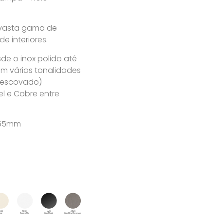
 vasta gama de
 interiores.
e o inox polido até
m várias tonalidades
u escovado)
l e Cobre entre
x 65mm