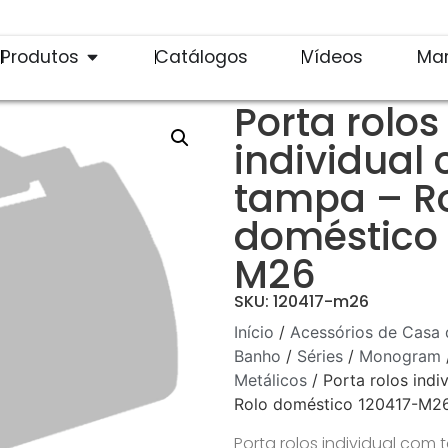
Produtos
Catálogos
Vídeos
Ma
Porta rolos
individual
tampa – R
doméstico 
M26
SKU: 120417-m26
Início
/
Acessórios de Casa 
Banho
/
Séries
/
Monogram
Metálicos
/ Porta rolos indi
Rolo doméstico 120417-M2
Porta rolos individual com