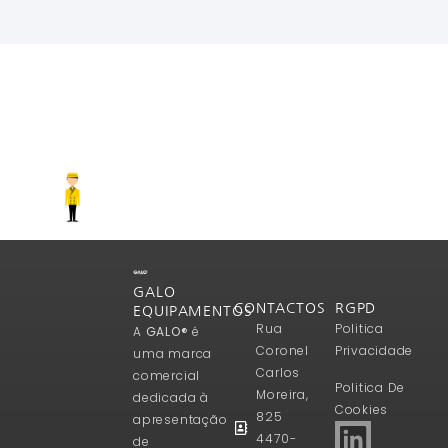
Ler Mais
GALO
CONTACTOS
RGPD
EQUIPAMENTOS
Rua
Politica
A
GALO®
é
Coronel
Privacidade
uma marca
Carlos
comercial
Politica De
Moreira,
dedicada à
Cookies
825
apresentação
4470-
de