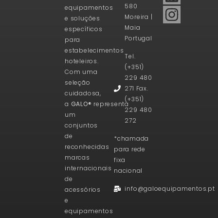
580
equipamentos
Moreira |
e soluções
Maia
específicos
Portugal
para
estabelecimentos
Tel.
hoteleiros.
(+351)
Com uma
229 480
seleção
271 Fax.
cuidadosa,
(+351)
a
GALO®
representa
229 480
um
272
conjuntos
de
*chamada
reconhecidas
para rede
marcas
fixa
internacionais
nacional
de
info@galoequipamentos.pt
acessórios
e
equipamentos