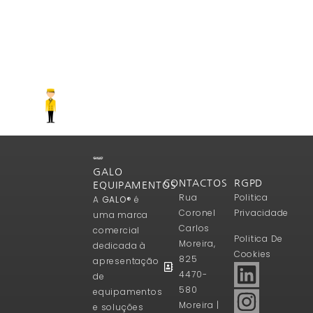
GALO
CONTACTOS
RGPD
EQUIPAMENTOS
Rua
Politica
A
GALO®
é
Coronel
Privacidade
uma marca
Carlos
comercial
Politica De
Moreira,
dedicada à
Cookies
825
apresentação
4470-
de
580
equipamentos
Moreira |
e soluções