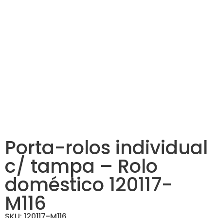
Porta-rolos individual
c/ tampa – Rolo
doméstico 120117-
M116
SKU: 120117-M116