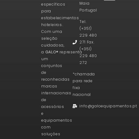
Maia
específicos
Portugal
para
estabelecimentos
Tel.
hoteleiros.
(+351)
Com uma
229 480
seleção
271 Fax.
cuidadosa,
(+351)
a
GALO®
representa
229 480
um
272
conjuntos
de
*chamada
reconhecidas
para rede
marcas
fixa
internacionais
nacional
de
info@galoequipamentos.pt
acessórios
e
equipamentos
com
soluções