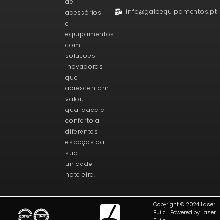
de
info@galoequipamentos.pt
acessórios
e
equipamentos
com
soluções
inovadoras
que
acrescentam
valor,
qualidade e
conforto a
diferentes
espaços da
sua
unidade
hoteleira.
Copyright © 2024 Laser
Build | Powered by Laser