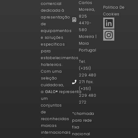
Carlos
comercial
Politica De
Moreira,
dedicada à
Cookies
825
apresentação
4470-
de
580
equipamentos
Moreira |
e soluções
Maia
específicos
Portugal
para
estabelecimentos
Tel.
hoteleiros.
(+351)
Com uma
229 480
seleção
271 Fax.
cuidadosa,
(+351)
a
GALO®
representa
229 480
um
272
conjuntos
de
*chamada
reconhecidas
para rede
marcas
fixa
internacionais
nacional