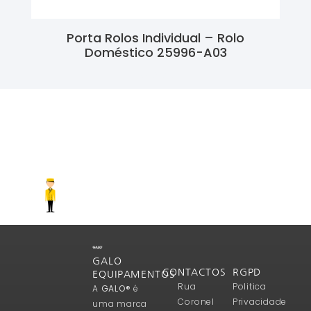
Porta Rolos Individual – Rolo
Doméstico 25996-A03
Ler Mais
GALO
CONTACTOS
RGPD
EQUIPAMENTOS
Rua
Politica
A
GALO®
é
Coronel
Privacidade
uma marca